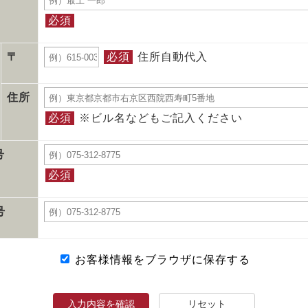
必須
必須
住所自動代入
〒
住所
必須
※ビル名などもご記入ください
号
必須
号
お客様情報をブラウザに保存する
入力内容を確認
リセット