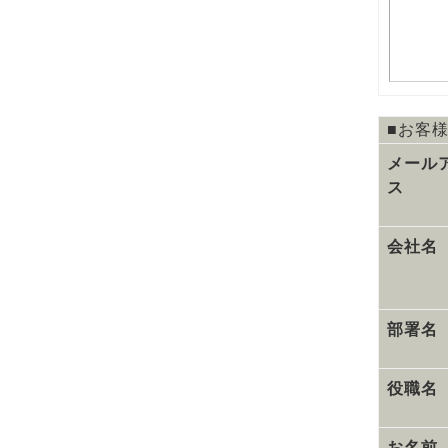
■お客
メール
ス
会社名
部署名
役職名
お名前