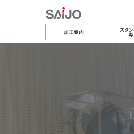
スタン
加工案内
専