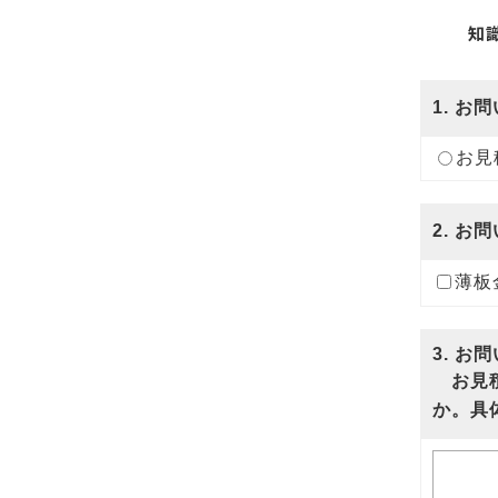
知
1
. お
お見
2
. お
薄板
3
. お
お見積
か。具