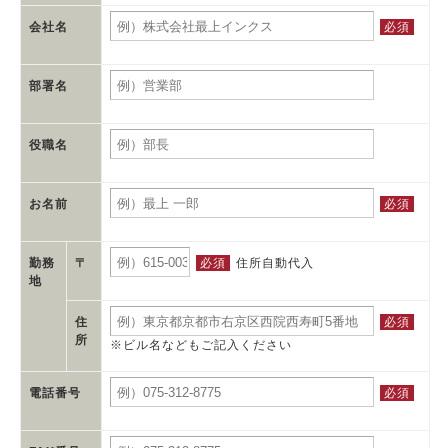
必須
会社名
部署名
役職名
必須
お名前
必須
住所自動代入
勤務
〒
地
必須
住
所
※ビル名などもご記入ください
必須
電話番号