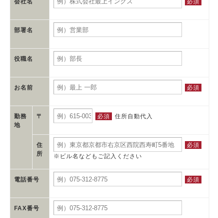
必須
会社名
部署名
役職名
必須
お名前
必須
住所自動代入
勤務
〒
地
必須
住
所
※ビル名などもご記入ください
必須
電話番号
FAX番号