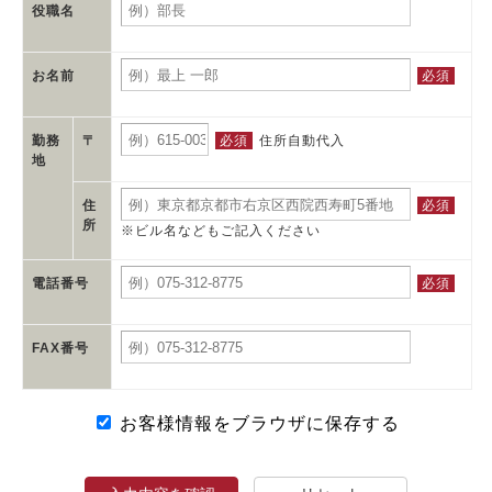
役職名
必須
お名前
必須
住所自動代入
勤務
〒
地
必須
住
所
※ビル名などもご記入ください
必須
電話番号
FAX番号
お客様情報をブラウザに保存する